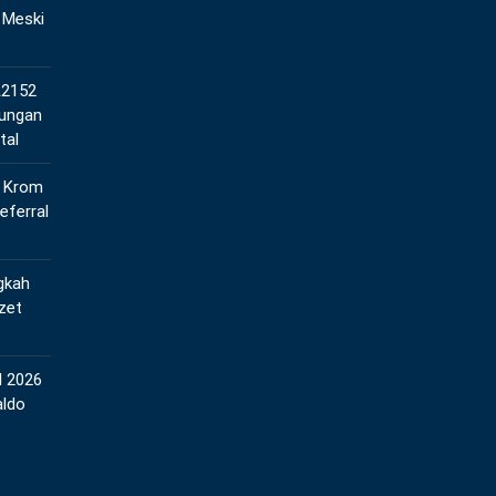
 Meski
A2152
tungan
tal
l Krom
eferral
gkah
zet
l 2026
aldo