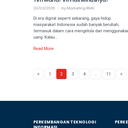
20/03/2025
by
Marketing RMA
Di era digital seperti sekarang, gaya hidup
masyarakat Indonesia sudah banyak berubah,
termasuk dalam cara mengelola dan menggunaka
uang. Kalau…
Read More
1
2
3
4
…
11
PERKEMBANGAN TEKNOLOGI
PERK
INFORMASI