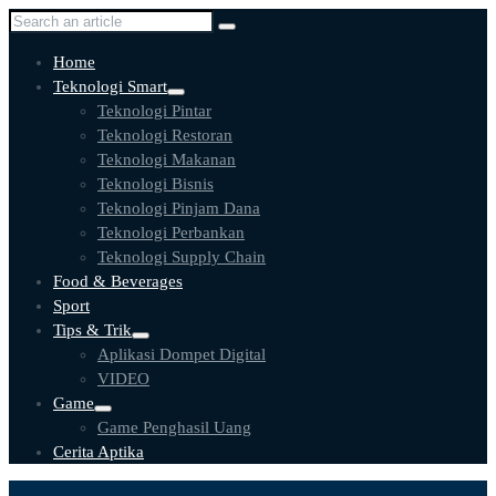
Home
Teknologi Smart
Teknologi Pintar
Teknologi Restoran
Teknologi Makanan
Teknologi Bisnis
Teknologi Pinjam Dana
Teknologi Perbankan
Teknologi Supply Chain
Food & Beverages
Sport
Tips & Trik
Aplikasi Dompet Digital
VIDEO
Game
Game Penghasil Uang
Cerita Aptika